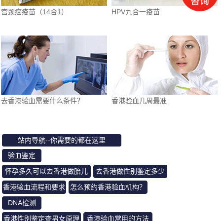
宫颈癌疫苗（14合1）
HPV九合一疫苗
去香港验血需要什么条件？
香港验血几周最准
站内导航--你需要的都在这里
验血鉴定
怀孕多久可以去香港做胎儿
去香港做性别鉴定多少
鉴定？
钱？准不准
香港验血流程和要求
怎么预约香港验血机构？
DNA检测
香港性别鉴定查男女原理
香港验血常用的方法